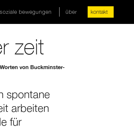
soziale bewegungen
über
kontakt
r zeit
 Worten von Buckminster-
ch spontane
t arbeiten
e für